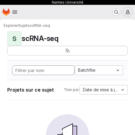
Nantes Université
Page d'accueil
Passer au contenu principal
M
Explorer
Sujets
scRNA-seq
scRNA-seq
S
Batchfile
Projets sur ce sujet
Date de mise à jour
Trier par: