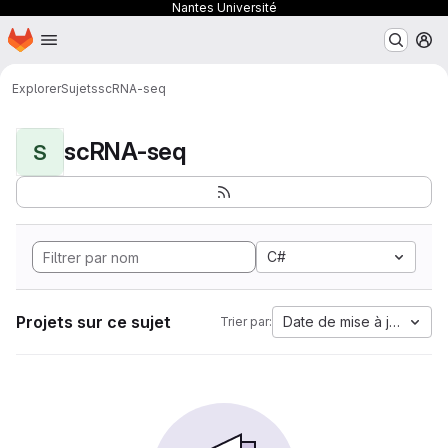
Nantes Université
Page d'accueil
Passer au contenu principal
M
Explorer
Sujets
scRNA-seq
scRNA-seq
S
C#
Projets sur ce sujet
Date de mise à jour
Trier par: