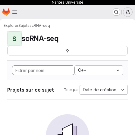
Nantes Université
Page d'accueil
Passer au contenu principal
M
Explorer
Sujets
scRNA-seq
scRNA-seq
S
C++
Projets sur ce sujet
Date de création la plus 
Trier par: