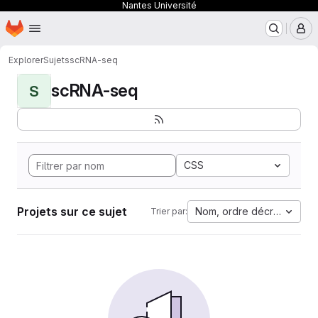
Nantes Université
Page d'accueil
Passer au contenu principal
M
Explorer
Sujets
scRNA-seq
scRNA-seq
S
CSS
Projets sur ce sujet
Nom, ordre décroissant
Trier par: