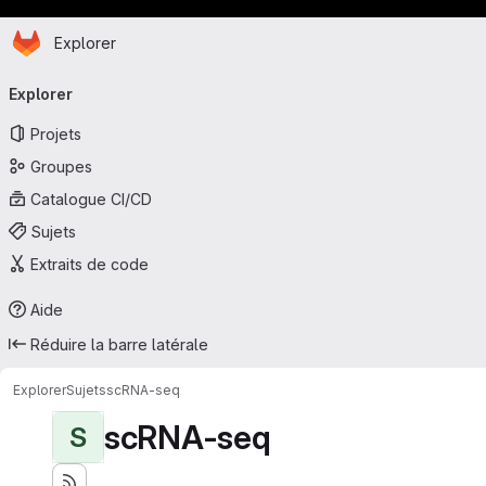
Page d'accueil
Passer au contenu principal
Explorer
Navigation principale
Explorer
Projets
Groupes
Catalogue CI/CD
Sujets
Extraits de code
Aide
Réduire la barre latérale
Explorer
Sujets
scRNA-seq
scRNA-seq
S