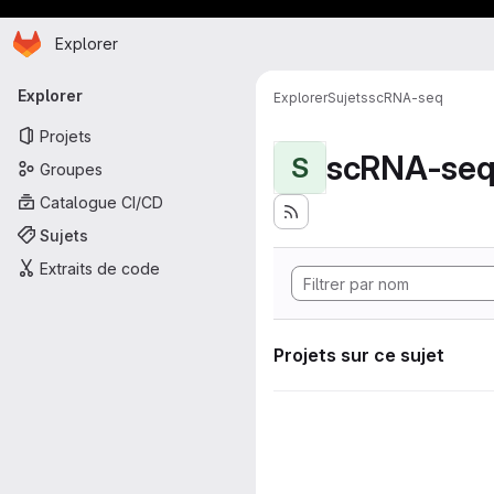
Page d'accueil
Passer au contenu principal
Explorer
Navigation principale
Explorer
Explorer
Sujets
scRNA-seq
Projets
scRNA-se
S
Groupes
Catalogue CI/CD
Sujets
Extraits de code
Projets sur ce sujet