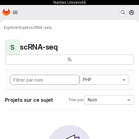
Nantes Université
Page d'accueil
Passer au contenu principal
M
Explorer
Sujets
scRNA-seq
scRNA-seq
S
PHP
Projets sur ce sujet
Nom
Trier par: