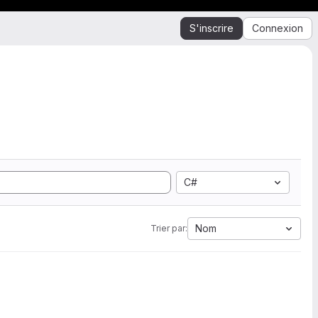
S'inscrire
Connexion
C#
Nom
Trier par: