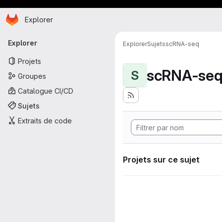
Page d'accueil
Passer au contenu principal
Explorer
Navigation principale
Explorer
Explorer
Sujets
scRNA-seq
Projets
scRNA-se
S
Groupes
Catalogue CI/CD
Sujets
Extraits de code
Projets sur ce sujet