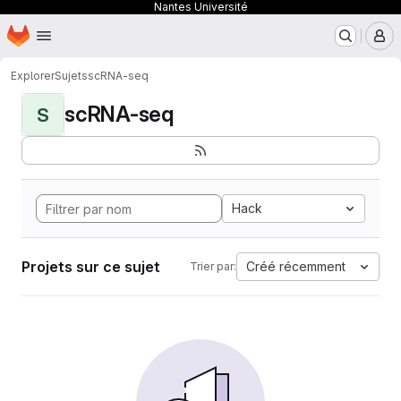
Nantes Université
Page d'accueil
Passer au contenu principal
M
Explorer
Sujets
scRNA-seq
scRNA-seq
S
Hack
Projets sur ce sujet
Créé récemment
Trier par: