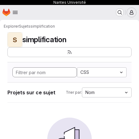
Nantes Université
Page d'accueil
Passer au contenu principal
M
Explorer
Sujets
simplification
simplification
S
CSS
Projets sur ce sujet
Nom
Trier par: