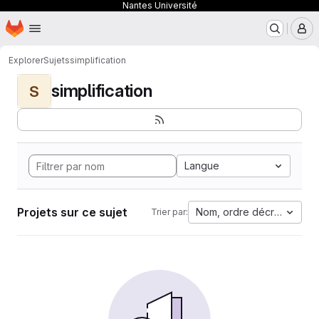
Nantes Université
Page d'accueil
Passer au contenu principal
M
Explorer
Sujets
simplification
simplification
S
Langue
Projets sur ce sujet
Nom, ordre décroissant
Trier par: