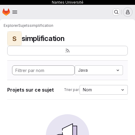
Nantes Université
Page d'accueil
Passer au contenu principal
M
Explorer
Sujets
simplification
simplification
S
Java
Projets sur ce sujet
Nom
Trier par: