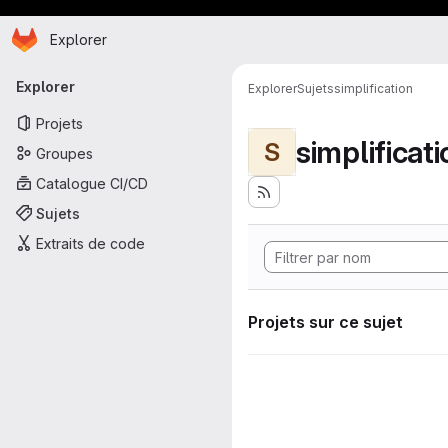
Page d'accueil
Passer au contenu principal
Explorer
Navigation principale
Explorer
Explorer
Sujets
simplification
Projets
simplificat
S
Groupes
Catalogue CI/CD
Sujets
Extraits de code
Projets sur ce sujet