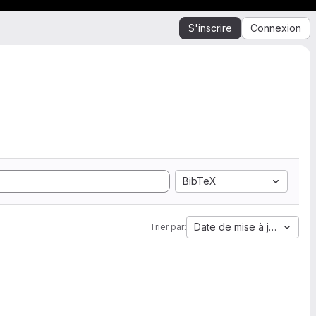
S'inscrire
Connexion
BibTeX
Date de mise à jour
Trier par: