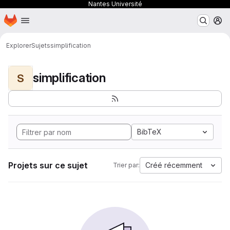
Nantes Université
Page d'accueil
Passer au contenu principal
M
Explorer
Sujets
simplification
simplification
S
BibTeX
Projets sur ce sujet
Créé récemment
Trier par: