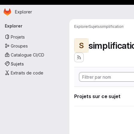
Page d'accueil
Passer au contenu principal
Explorer
Navigation principale
Explorer
Explorer
Sujets
simplification
Projets
simplificat
S
Groupes
Catalogue CI/CD
Sujets
Extraits de code
Projets sur ce sujet