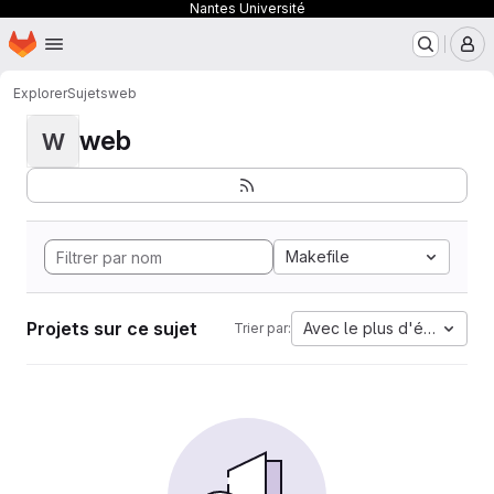
Nantes Université
Page d'accueil
Passer au contenu principal
M
Explorer
Sujets
web
web
W
Makefile
Projets sur ce sujet
Avec le plus d'étoiles
Trier par: