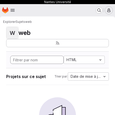
Nantes Université
Page d'accueil
Passer au contenu principal
M
Explorer
Sujets
web
web
W
HTML
Projets sur ce sujet
Date de mise à jour
Trier par: