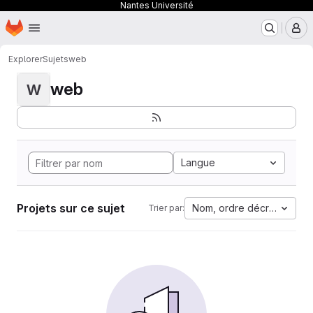
Nantes Université
Page d'accueil
Passer au contenu principal
M
Explorer
Sujets
web
web
W
Langue
Projets sur ce sujet
Nom, ordre décroissant
Trier par: