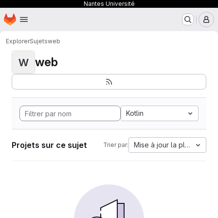
Nantes Université
Page d'accueil
Passer au contenu principal
M
Explorer
Sujets
web
web
W
Kotlin
Projets sur ce sujet
Mise à jour la plus ancien
Trier par: