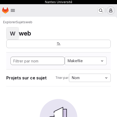
Nantes Université
Page d'accueil
Passer au contenu principal
M
Explorer
Sujets
web
web
W
Makefile
Projets sur ce sujet
Nom
Trier par: