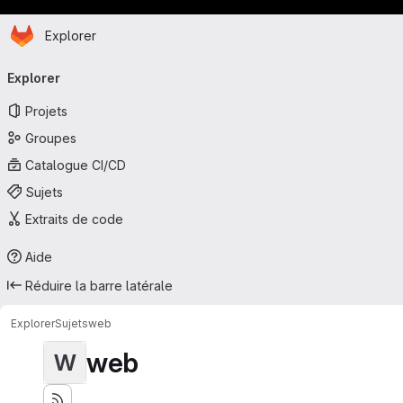
Page d'accueil
Passer au contenu principal
Explorer
Navigation principale
Explorer
Projets
Groupes
Catalogue CI/CD
Sujets
Extraits de code
Aide
Réduire la barre latérale
Explorer
Sujets
web
web
W