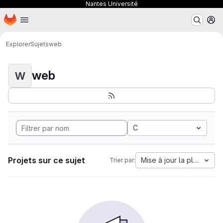
Nantes Université
Page d'accueil
Passer au contenu principal
M
Explorer
Sujets
web
web
W
C
Projets sur ce sujet
Mise à jour la plus anci
Trier par: