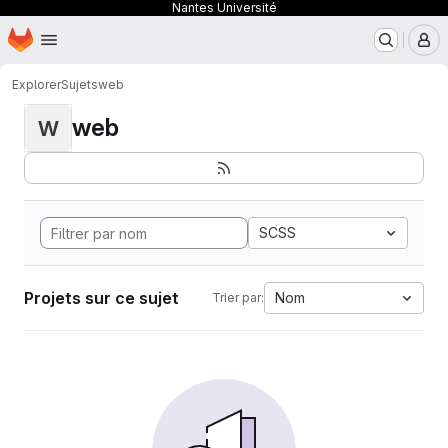
Nantes Université
Page d'accueil
Passer au contenu principal
M
Explorer
Sujets
web
web
W
SCSS
Projets sur ce sujet
Nom
Trier par: