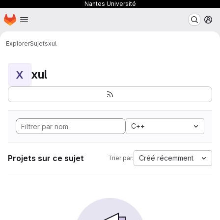
Nantes Université
Page d'accueil
Passer au contenu principal
M
Explorer
Sujets
xul
xul
X
C++
Projets sur ce sujet
Créé récemment
Trier par: