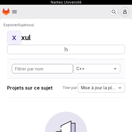
Nantes Université
Page d'accueil
Passer au contenu principal
M
Explorer
Sujets
xul
xul
X
C++
Projets sur ce sujet
Mise à jour la plus ancien
Trier par: