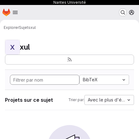
Nantes Université
Page d'accueil
Passer au contenu principal
M
Explorer
Sujets
xul
xul
X
BibTeX
Projets sur ce sujet
Avec le plus d'étoiles
Trier par: