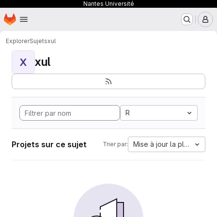
Nantes Université
Page d'accueil
Passer au contenu principal
M
Explorer
Sujets
xul
xul
X
R
Projets sur ce sujet
Mise à jour la plus ancien
Trier par: