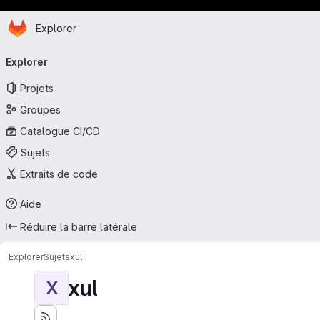
Page d'accueil
Passer au contenu principal
Explorer
Navigation principale
Explorer
Projets
Groupes
Catalogue CI/CD
Sujets
Extraits de code
Aide
Réduire la barre latérale
Explorer
Sujets
xul
xul
X