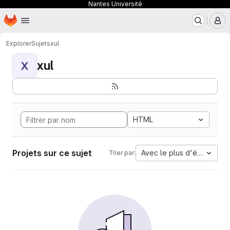
Nantes Université
Page d'accueil
Passer au contenu principal
M
Explorer
Sujets
xul
xul
X
HTML
Projets sur ce sujet
Avec le plus d'étoiles
Trier par: