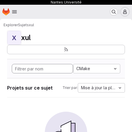
Nantes Université
Page d'accueil
Passer au contenu principal
M
Explorer
Sujets
xul
xul
X
CMake
Projets sur ce sujet
Mise à jour la plus ancien
Trier par: