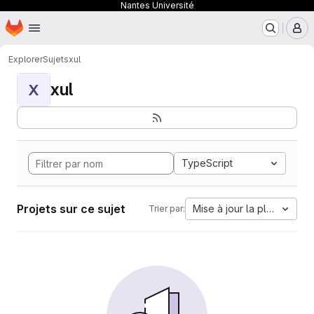
Nantes Université
Page d'accueil
Passer au contenu principal
M
Explorer
Sujets
xul
xul
X
TypeScript
Projets sur ce sujet
Mise à jour la plus ancien
Trier par: