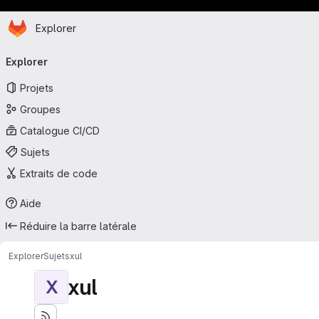
Page d'accueil
Passer au contenu principal
Explorer
Navigation principale
Explorer
Projets
Groupes
Catalogue CI/CD
Sujets
Extraits de code
Aide
Réduire la barre latérale
Explorer
Sujets
xul
xul
X