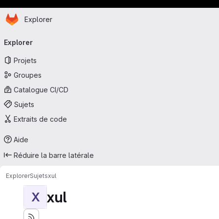
Page d'accueil
Passer au contenu principal
Explorer
Navigation principale
Explorer
Projets
Groupes
Catalogue CI/CD
Sujets
Extraits de code
Aide
Réduire la barre latérale
Explorer
Sujets
xul
xul
X