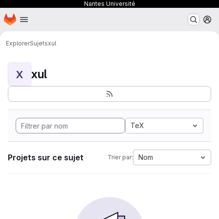
Nantes Université
Page d'accueil
Passer au contenu principal
M
Explorer
Sujets
xul
xul
X
TeX
Projets sur ce sujet
Nom
Trier par: