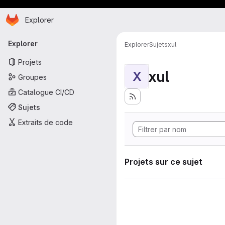
Page d'accueil
Passer au contenu principal
Explorer
Navigation principale
Explorer
Explorer
Sujets
xul
Projets
xul
X
Groupes
Catalogue CI/CD
Sujets
Extraits de code
Projets sur ce sujet