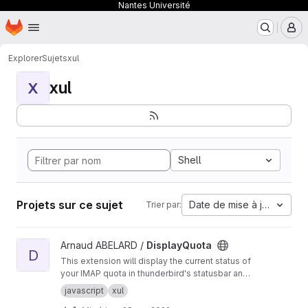
Nantes Université
Page d'accueil
Passer au contenu principal
M
Explorer
Sujets
xul
xul
X
Shell
Projets sur ce sujet
Date de mise à jour
Trier par:
Afficher le projet DisplayQuota
Arnaud ABELARD /
DisplayQuota
D
This extension will display the current status of
your IMAP quota in thunderbird's statusbar and
will warn you when you reach a configurable
javascript
xul
limit...