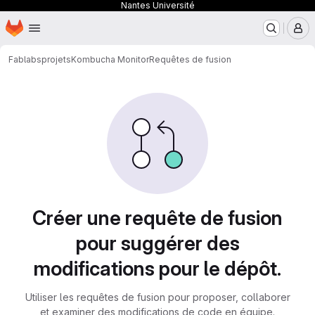
Nantes Université
Page d'accueil
Passer au contenu principal
M
Fablabs
projets
Kombucha Monitor
Requêtes de fusion
Requêtes de fusion
Créer une requête de fusion
pour suggérer des
modifications pour le dépôt.
Utiliser les requêtes de fusion pour proposer, collaborer
et examiner des modifications de code en équipe.