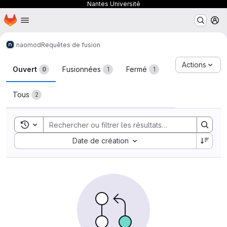
Nantes Université
Page d'accueil
Passer au contenu principal
M
naomod
Requêtes de fusion
Requêtes de fusion
Actions
Ouvert
Fusionnées
Fermé
0
1
1
Tous
2
Toggle search history
Sort by:
Date de création