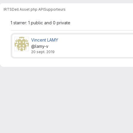
IRTS
Dell Asset php API
Supporteurs
1 starrer: 1 public and 0 private
Vincent LAMY
@lamy-v
20 sept. 2019