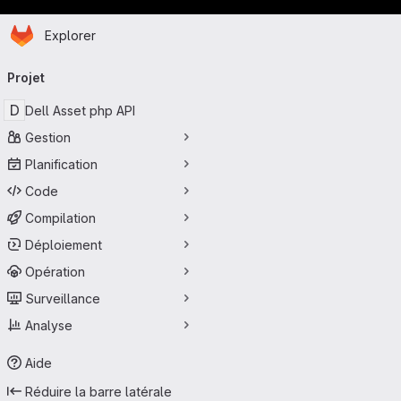
Page d'accueil
Passer au contenu principal
Explorer
Navigation principale
Projet
D
Dell Asset php API
Gestion
Planification
Code
Compilation
Déploiement
Opération
Surveillance
Analyse
Aide
Réduire la barre latérale