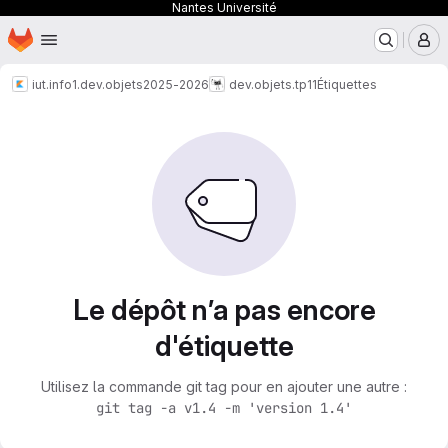
Nantes Université
Page d'accueil
Passer au contenu principal
M
iut.info1.dev.objets
2025-2026
dev.objets.tp11
Étiquettes
Le dépôt n’a pas encore
d'étiquette
Utilisez la commande git tag pour en ajouter une autre :
git tag -a v1.4 -m 'version 1.4'