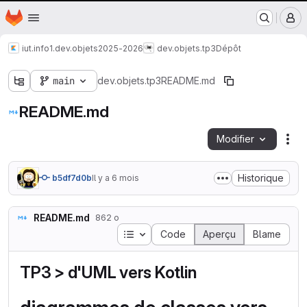
Nantes Université
Page d'accueil
Passer au contenu principal
M
iut.info1.dev.objets
2025-2026
dev.objets.tp3
Dépôt
main
dev.objets.tp3
README.md
README.md
Modifier
Act
Historique
b5df7d0b
Il y a 6 mois
README.md
862 o
Table des matières
Code
Aperçu
Blame
TP3 > d'UML vers Kotlin