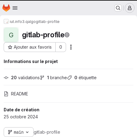
Nantes Université
Page d'accueil
Passer au contenu principal
M
iut.info3.qalgo
gitlab-profile
gitlab-profile
G
Ajouter aux favoris
0
Actions
ID du projet : 26275
Informations sur le projet
20
 validations
1
 branche
0
 étiquette
README
Date de création
25 octobre 2024
main
gitlab-profile