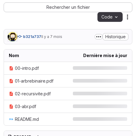
Rechercher un fichier
Code
Act
Historique
b321a737
Il y a 7 mois
Nom
Dernière mise à jour
00-intro.pdf
01-arbrebinaire.pdf
02-recursivite.pdf
03-abr.pdf
README.md