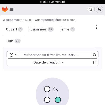
Nantes Université
Page d'accueil
Passer au contenu principal
M
Work
Semester 1
S1.01 - Quadtree
Requêtes de fusion
Requêtes de fusion
Acti
Ouvert
Fusionnées
Fermé
0
22
0
Tous
22
Toggle search history
Sort by:
Date de création