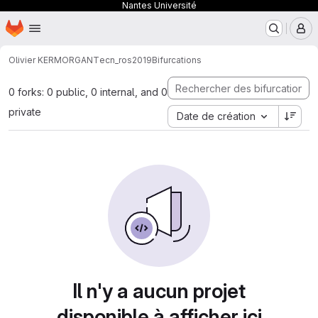
Nantes Université
Page d'accueil
Passer au contenu principal
M
Olivier KERMORGANT
ecn_ros2019
Bifurcations
0 forks: 0 public, 0 internal, and 0
private
Date de création
Il n'y a aucun projet
disponible à afficher ici