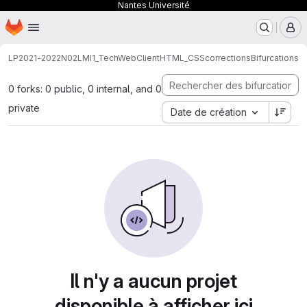
Nantes Université
Page d'accueil
Passer au contenu principal
M
LP
2021-2022
N02LMI1_TechWebClient
HTML_CSS
corrections
Bifurcations
0 forks: 0 public, 0 internal, and 0
private
Date de création
Il n'y a aucun projet
disponible à afficher ici