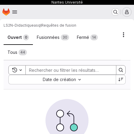
Nantes Université
Page d'accueil
Passer au contenu principal
M
LS2N-Didactique
asql
Requêtes de fusion
Requêtes de fusion
Acti
Ouvert
Fusionnées
Fermé
0
30
14
Tous
44
Toggle search history
Sort by:
Date de création