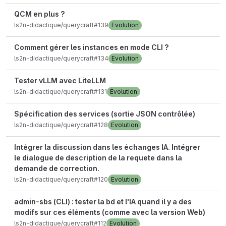
QCM en plus ?
ls2n-didactique/querycraft#139
Evolution
Comment gérer les instances en mode CLI ?
ls2n-didactique/querycraft#134
Evolution
Tester vLLM avec LiteLLM
ls2n-didactique/querycraft#131
Evolution
Spécification des services (sortie JSON contrôlée)
ls2n-didactique/querycraft#128
Evolution
Intégrer la discussion dans les échanges IA. Intégrer
le dialogue de description de la requete dans la
demande de correction.
ls2n-didactique/querycraft#120
Evolution
admin-sbs (CLI) : tester la bd et l'IA quand il y a des
modifs sur ces éléments (comme avec la version Web)
ls2n-didactique/querycraft#112
Evolution