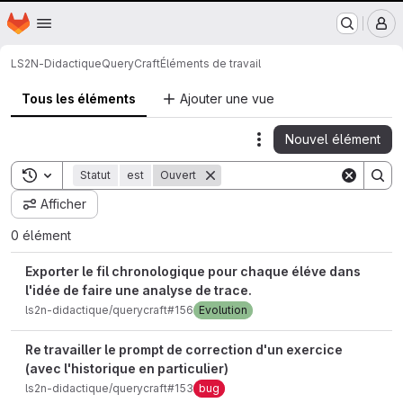
Nantes Université
Page d'accueil
Passer au contenu principal
M
LS2N-Didactique
QueryCraft
Éléments de travail
Tous les éléments
Ajouter une vue
Nouvel élément
Actions
Toggle search history
Statut
est
Ouvert
Afficher
0 élément
Exporter le fil chronologique pour chaque éléve dans
l'idée de faire une analyse de trace.
ls2n-didactique/querycraft#156
Evolution
Re travailler le prompt de correction d'un exercice
(avec l'historique en particulier)
ls2n-didactique/querycraft#153
bug