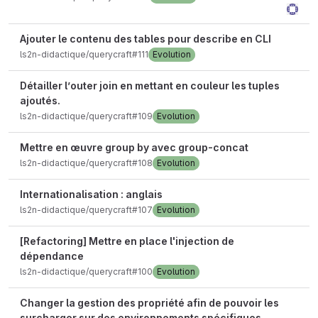
Ajouter le contenu des tables pour describe en CLI
ls2n-didactique/querycraft#111
Evolution
Détailler l’outer join en mettant en couleur les tuples
ajoutés.
ls2n-didactique/querycraft#109
Evolution
Mettre en œuvre group by avec group-concat
ls2n-didactique/querycraft#108
Evolution
Internationalisation : anglais
ls2n-didactique/querycraft#107
Evolution
[Refactoring] Mettre en place l'injection de
dépendance
ls2n-didactique/querycraft#100
Evolution
Changer la gestion des propriété afin de pouvoir les
surcharger sur des environnements spécifiques