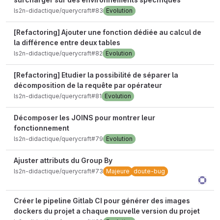
ls2n-didactique/querycraft#83
Evolution
[Refactoring] Ajouter une fonction dédiée au calcul de
la différence entre deux tables
ls2n-didactique/querycraft#82
Evolution
[Refactoring] Etudier la possibilité de séparer la
décomposition de la requête par opérateur
ls2n-didactique/querycraft#81
Evolution
Décomposer les JOINS pour montrer leur
fonctionnement
ls2n-didactique/querycraft#79
Evolution
Ajuster attributs du Group By
ls2n-didactique/querycraft#73
Majeure
doute-bug
Créer le pipeline Gitlab CI pour générer des images
dockers du projet a chaque nouvelle version du projet