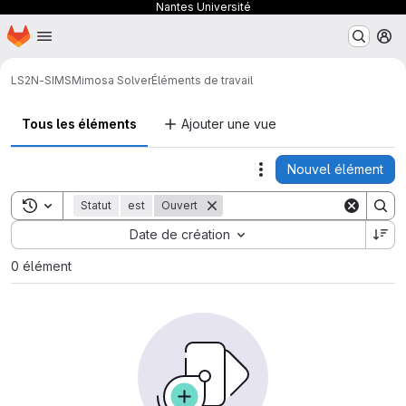
Nantes Université
Page d'accueil
Passer au contenu principal
M
LS2N-SIMS
Mimosa Solver
Éléments de travail
Tous les éléments
Ajouter une vue
Nouvel élément
Actions
Toggle search history
Statut
est
Ouvert
Sort by:
Date de création
0 élément