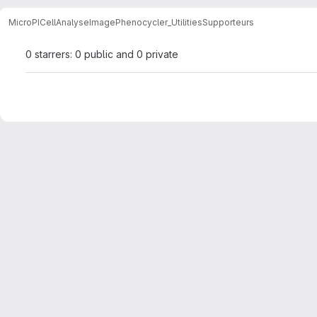
MicroPICell
AnalyseImage
Phenocycler_Utilities
Supporteurs
0 starrers: 0 public and 0 private