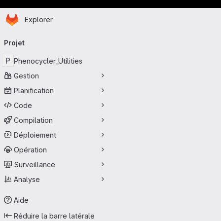
Page d'accueil
Passer au contenu principal
Explorer
Navigation principale
Projet
P
Phenocycler_Utilities
Gestion
Planification
Code
Compilation
Déploiement
Opération
Surveillance
Analyse
Aide
Réduire la barre latérale