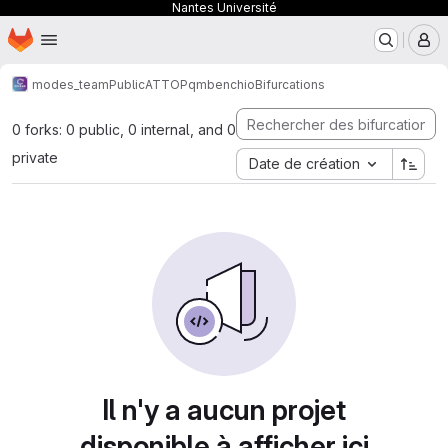
Nantes Université
Page d'accueil
Passer au contenu principal
M
modes_team
Public
ATTOP
qmbenchio
Bifurcations
0 forks: 0 public, 0 internal, and 0
private
Date de création
Il n'y a aucun projet
disponible à afficher ici